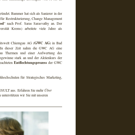
ündet. Bammer hat sich als Sanierer in der
e für Restrukturierung, Change Management
hod
" nach Prof. Saras Sarasvathy an. Der
sität Krems) arbeitete viele Jahre als
itswelt Chiemgau AG (
GWC AG
) in Bad
. In dieser Zeit nahm die GWC AG eine
mgau Thermen und einer Aufwertung des
ngewinne stark an und der Aktienkurs der
eachteten
Entflechtungsprozess
der GWC
hochschulen für Strategisches Marketing,
SULT aus. Erfahren Sie mehr
Über
unterstützen wir Sie mit unseren