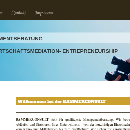
ns
Kontakt
Impressum
MENTBERATUNG
TSCHAFTSMEDIATION- ENTREPRENEURSHIP
Willkommen bei der BAMMERCONSULT
BAMMERCONSULT
steht für qualifizierte Managementberatung. Wir betre
Abläufen und Strukturen Ihres Unternehmens - von der kurzfristigen Einzelmaßn
vom Klein- und Mittelbetrieb bis zum Großbetrieb: Wir stehen für ganzheitlic