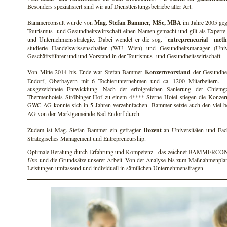
Besonders spezialisiert sind wir auf Dienstleistungsbetriebe aller Art.
Bammerconsult wurde von
Mag. Stefan Bammer, MSc, MBA
im Jahre 2005 gegr
Tourismus- und Gesundheitswirtschaft einen Namen gemacht und gilt als Expert
und Unternehmensstrategie. Dabei wendet er die sog. "
entrepreneurial met
studierte Handelswissenschafter (WU Wien) und Gesundheitsmanager (Univer
Geschäftsführer und und Vorstand in der Tourismus- und Gesundheitswirtschaft.
Von Mitte 2014 bis Ende war Stefan Bammer
Konzernvorstand
der Gesundhe
Endorf, Oberbayern mit 6 Tochterunternehmen und ca. 1200 Mitarbeitern
ausgezeichnete Entwicklung. Nach der erfolgreichen Sanierung der Chie
Thermenhotels Ströbinger Hof zu einem 4**** Sterne Hotel stiegen die Konzer
GWC AG konnte sich in 5 Jahren verzehnfachen. Bammer setzte auch den viel b
AG von der Marktgemeinde Bad Endorf durch.
Zudem ist Mag. Stefan Bammer ein gefragter
Dozent
an Universitäten und Fach
Strategisches Management und Entrepreneurship.
Optimale Beratung durch Erfahrung und Kompetenz - das zeichnet BAMMERCON
Uns
und die Grundsätze unserer Arbeit. Von der Analyse bis zum Maßnahmenplan 
Leistungen umfassend und individuell in sämtlichen Unternehmensfragen.